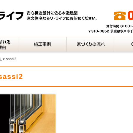
？
>
sassi2
sassi2